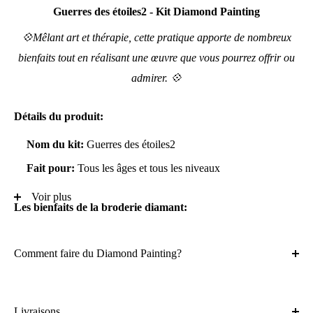
Guerres des étoiles2 - Kit Diamond Painting
💠Mêlant art et thérapie, cette pratique apporte de nombreux
bienfaits tout en réalisant une œuvre que vous pourrez offrir ou
admirer. 💠
Détails du produit:
Nom du kit:
Guerres des étoiles2
Fait pour:
Tous les âges et tous les niveaux
Voir plus
Les bienfaits de la broderie diamant:
Réduit activement le stress et l'anxieté
Comment faire du Diamond Painting?
Améliore la concentration
Bienfaits psychologiques et thérapeutiques
Activité simple et relaxante
Livraisons