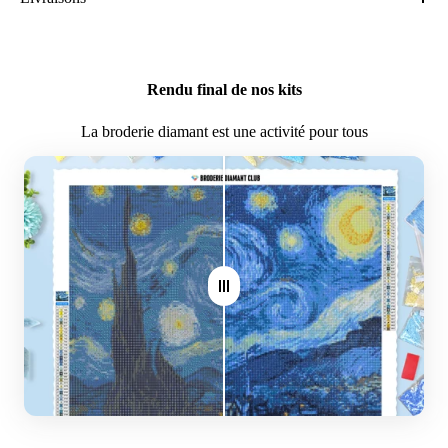
Cadeau parfait pour les occasions spéciales, les amis et la
Quel est le coût de la livraison?
famille
Les frais de ports sont offerts
Activité ludique pour les enfants
Rendu final de nos kits
Quel est le délai de livraison?
La broderie diamant est une activité pour tous
Notre kit contient:
7-14 jours après avoir passé commande
Une toile en lin de qualité supérieure
Où livrez-vous?
Des diamants triés dans des sachets ziploc
France Métropolitaine
Un stylo pour appliquer les diamants sur la toile
Belgique
Des instructions détaillées pour vous guider tout au long de
Suisse
votre projet
Luxembourg
Canada
Nous pouvons aussi livrer à l'international (Europe et Zone hors
Euro), veuillez-nous contacter pour plus d'informations.