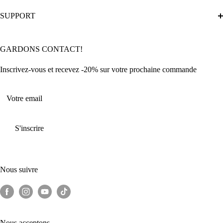
Politique d'expédition
L'histoire du club
SUPPORT
Condition Générales de Ventes et d'Utilisations
Le Guide Ultime de la Broderie Diamant
Politique de retour
Articles du club
Suivre ma commande
GARDONS CONTACT!
FAQ
Contactez-Nous
Inscrivez-vous et recevez -20% sur votre prochaine commande
Votre email
S'inscrire
Nous suivre
Nous acceptons